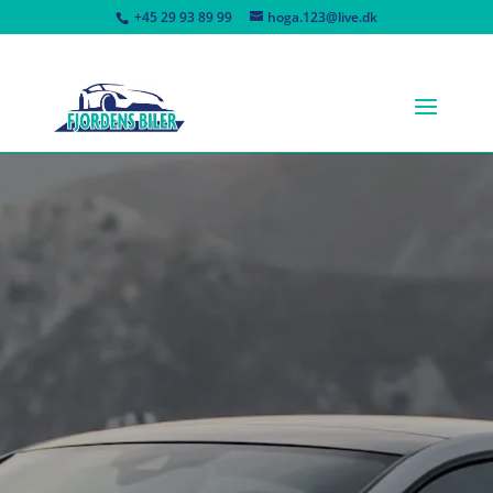
+45 29 93 89 99
hoga.123@live.dk