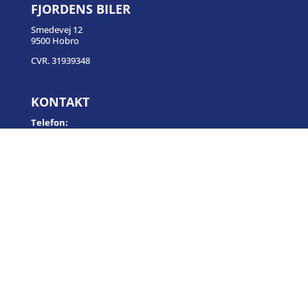
FJORDENS BILER
Smedevej 12
9500 Hobro
CVR. 31939348
KONTAKT
Telefon:
+45 29 93 89 99
Email:
hoga.123@live.dk
ÅBNINGSTIDER
Mandag-fredag: 08-17
Lørdag: Lukket
Søndag: Lukket
INFORMATION