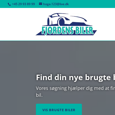
+45 29 93 89 99
hoga.123@live.dk
Find din nye brugte b
Vores søgning hjælper dig med at fin
bil.
VIS BRUGTE BILER