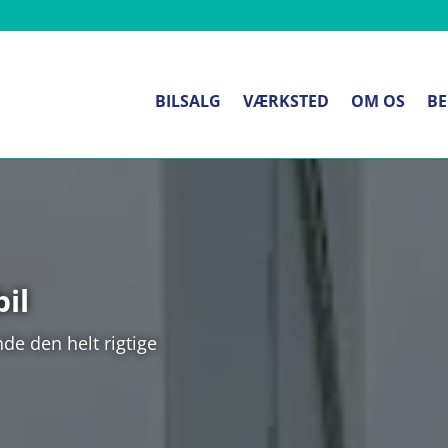
BILSALG
VÆRKSTED
OM OS
BE
il
de den helt rigtige