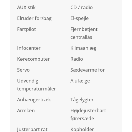
AUX stik
CD / radio
Elruder for/bag
El-spejle
Fartpilot
Fjernbetjent
centrallås
Infocenter
Klimaanlæg
Kørecomputer
Radio
Servo
Sædevarme for
Udvendig
Alufælge
temperaturmåler
Anhængertræk
Tågelygter
Armlæn
Højdejusterbart
førersæde
Justerbart rat
Kopholder