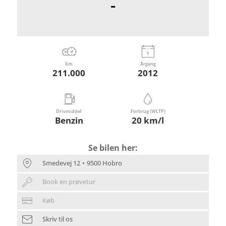
-
Km
Årgang
211.000
2012
Drivmiddel
Forbrug (WLTP)
Benzin
20 km/l
Se bilen her:
Smedevej 12
9500 Hobro
Book en prøvetur
Køb
Skriv til os