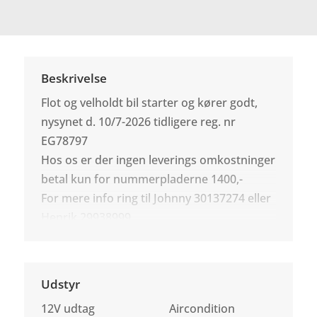
Beskrivelse
Flot og velholdt bil starter og kører godt,
nysynet d. 10/7-2026 tidligere reg. nr
EG78797
Hos os er der ingen leverings omkostninger
betal kun for nummerpladerne 1400,-
For mere info ring til Johnny 30137274 eller
Henrik 29938999
Udstyr
12V udtag
Aircondition