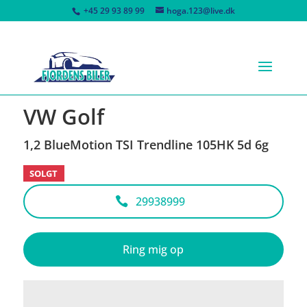
+45 29 93 89 99
hoga.123@live.dk
<
Tilbage til søgeresultat
VW Golf
1,2 BlueMotion TSI Trendline 105HK 5d 6g
SOLGT
29938999
Ring mig op