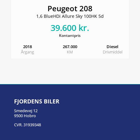
Peugeot 208
1,6 BlueHDi Allure Sky 100HK 5d
39.600 kr.
Kontantpris
2018
267.000
Diesel
Årgang
KM
Drivmiddel
FJORDENS BILER
Smedevej 12
9500 Hobro
CVR. 31939348