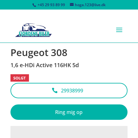
+45 29 93 89 99
hoga.123@live.dk
<
Tilbage til søgeresultat
Peugeot 308
1,6 e-HDi Active 116HK 5d
SOLGT
29938999
Ring mig op