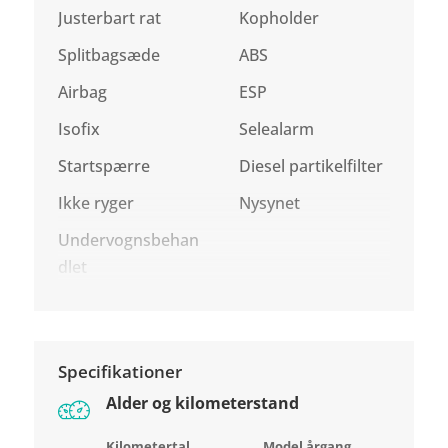
Justerbart rat
Kopholder
Splitbagsæde
ABS
Airbag
ESP
Isofix
Selealarm
Startspærre
Diesel partikelfilter
Ikke ryger
Nysynet
Undervognsbehan
dlet
Specifikationer
Alder og kilometerstand
Kilometertal
Model årgang