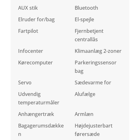
AUX stik
Bluetooth
Elruder for/bag
El-spejle
Fartpilot
Fjernbetjent
centrallås
Infocenter
Klimaanlæg 2-zoner
Kørecomputer
Parkeringssensor
bag
Servo
Sædevarme for
Udvendig
Alufælge
temperaturmåler
Anhængertræk
Armlæn
Bagagerumsdække
Højdejusterbart
n
førersæde