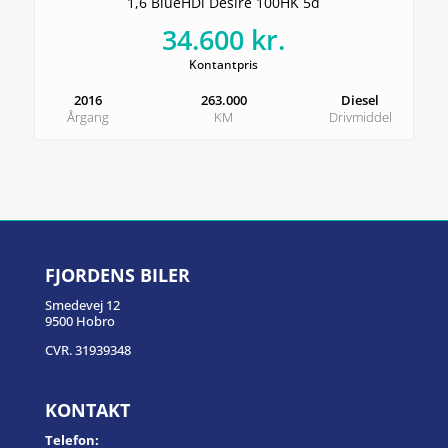
1,6 BlueHDi Desire 100HK 5d
34.600 kr.
Kontantpris
2016
263.000
Diesel
Årgang
KM
Drivmiddel
FJORDENS BILER
Smedevej 12
9500 Hobro
CVR. 31939348
KONTAKT
Telefon: