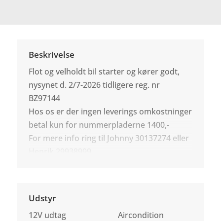
Beskrivelse
Flot og velholdt bil starter og kører godt,
nysynet d. 2/7-2026 tidligere reg. nr
BZ97144
Hos os er der ingen leverings omkostninger
betal kun for nummerpladerne 1400,-
For mere info ring til Johnny 30137274 eller
Henrik 29938999
Udstyr
12V udtag
Aircondition