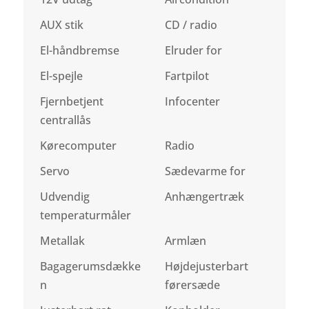
AUX stik
CD / radio
El-håndbremse
Elruder for
El-spejle
Fartpilot
Fjernbetjent
Infocenter
centrallås
Kørecomputer
Radio
Servo
Sædevarme for
Udvendig
Anhængertræk
temperaturmåler
Metallak
Armlæn
Bagagerumsdække
Højdejusterbart
n
førersæde