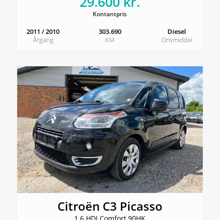
29.600 kr.
Kontantpris
2011 / 2010
303.690
Diesel
Årgang
KM
Drivmiddel
Citroën C3 Picasso
1,6 HDI Comfort 90HK