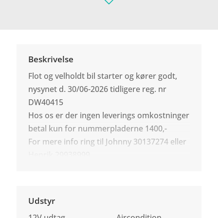
Beskrivelse
Flot og velholdt bil starter og kører godt,
nysynet d. 30/06-2026 tidligere reg. nr
DW40415
Hos os er der ingen leverings omkostninger
betal kun for nummerpladerne 1400,-
For mere info ring til Johnny 30137274 eller
Henrik 29938999
Udstyr
12V udtag
Aircondition