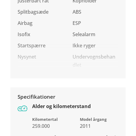
Justerbart rat
Kopholder
Splitbagsæde
ABS
Airbag
ESP
Isofix
Selealarm
Startspærre
Ikke ryger
Nysynet
Undervognsbehan
dlet
Specifikationer
Alder og kilometerstand
Kilometertal
Model årgang
259.000
2011