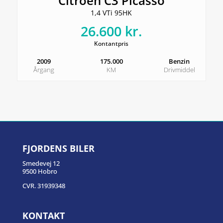
Citroën C3 Picasso
1,4 VTi 95HK
26.600 kr.
Kontantpris
2009
175.000
Benzin
Årgang
KM
Drivmiddel
FJORDENS BILER
Smedevej 12
9500 Hobro
CVR. 31939348
KONTAKT