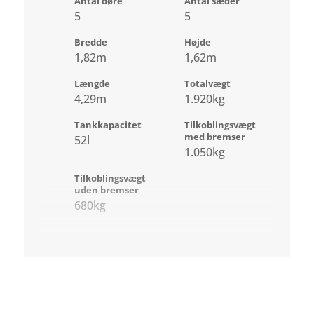
Antal døre
Antal sæder
5
5
Bredde
Højde
1,82m
1,62m
Længde
Totalvægt
4,29m
1.920kg
Tankkapacitet
Tilkoblingsvægt
med bremser
52l
1.050kg
Tilkoblingsvægt
uden bremser
680kg