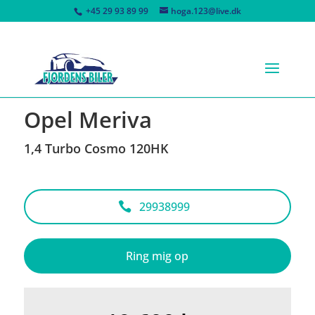
+45 29 93 89 99
hoga.123@live.dk
<
Tilbage til søgeresultat
Opel Meriva
1,4 Turbo Cosmo 120HK
29938999
Ring mig op