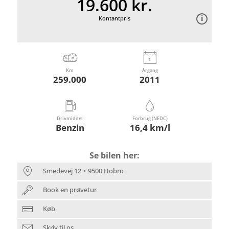
19.600 kr.
Kontantpris
Km
Årgang
259.000
2011
Drivmiddel
Forbrug (NEDC)
Benzin
16,4 km/l
Se bilen her:
Smedevej 12
9500 Hobro
Book en prøvetur
Køb
Skriv til os