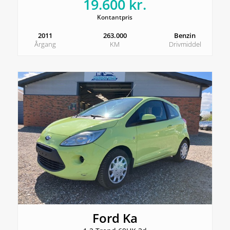
19.600 kr.
Kontantpris
2011
263.000
Benzin
Årgang
KM
Drivmiddel
Ford Ka