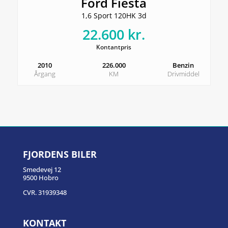
Ford Fiesta
1,6 Sport 120HK 3d
22.600 kr.
Kontantpris
2010
226.000
Benzin
Årgang
KM
Drivmiddel
FJORDENS BILER
Smedevej 12
9500 Hobro
CVR. 31939348
KONTAKT