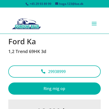
+45 29 93 89 99
hoga.123@live.dk
<
Tilbage til søgeresultat
Ford Ka
1,2 Trend 69HK 3d
29938999
Ring mig op