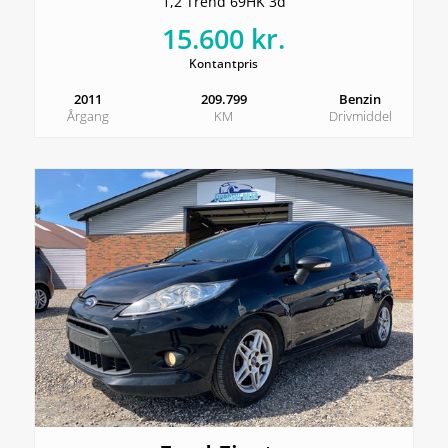
1,2 Trend 69HK 3d
15.600 kr.
Kontantpris
2011
209.799
Benzin
Årgang
KM
Drivmiddel