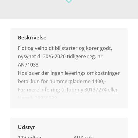
Beskrivelse
Flot og velholdt bil starter og kører godt,
nysynet d. 30/6-2026 tidligere reg. nr
AN71033
Hos os er der ingen leverings omkostninger
betal kun for nummerpladerne 1400,-
For mere info ring til Johnny 30137274 eller
Henrik 29938999
Udstyr
12V udtag
AUX stik