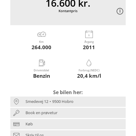
16.600 kr.
Kontantpris
Km
Årgang
264.000
2011
Drivmiddel
Forbrug (NEDC)
Benzin
20,4 km/l
Se bilen her:
Smedevej 12
9500 Hobro
Book en prøvetur
Køb
Skriv til os