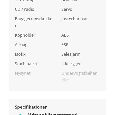
CD / radio
Servo
Bagagerumsdække
Justerbart rat
n
Kopholder
ABS
Airbag
ESP
Isofix
Selealarm
Startspærre
Ikke ryger
Nysynet
Undervognsbehan
dlet
Specifikationer
Alder og kilometerstand