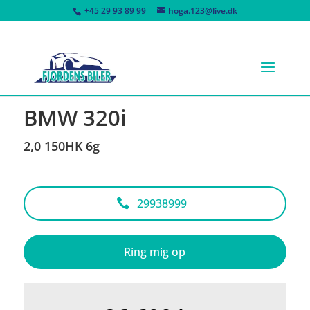
+45 29 93 89 99
hoga.123@live.dk
<
Tilbage til søgeresultat
BMW 320i
2,0 150HK 6g
29938999
Ring mig op