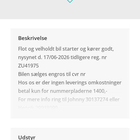
Beskrivelse
Flot og velholdt bil starter og kører godt,
nysynet d. 17/06-2026 tidligere reg. nr
ZU41975
Bilen sælges engros til cvr nr
Hos os er der ingen leverings omkostninger
betal kun for nummerpladerne 1400,-
For mere info ring til Johnny 30137274 eller
Henrik 29938999
Udstyr