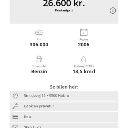
26.600 kr.
Kontantpris
Km
Årgang
306.000
2006
Drivmiddel
Forbrug (NEDC)
Benzin
13,5 km/l
Se bilen her:
Smedevej 12
9500 Hobro
Book en prøvetur
Køb
Skriv til os