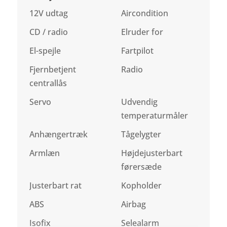
12V udtag
Aircondition
CD / radio
Elruder for
El-spejle
Fartpilot
Fjernbetjent
Radio
centrallås
Servo
Udvendig
temperaturmåler
Anhængertræk
Tågelygter
Armlæn
Højdejusterbart
førersæde
Justerbart rat
Kopholder
ABS
Airbag
Isofix
Selealarm